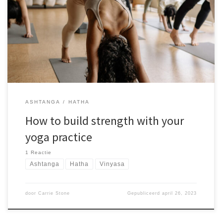
voluptas sit aspernatur aut odit aut fugit, sed quia consequuntur
magni dolores eos qui ratione voluptatem sequi nesciunt. Neque
porro quisquam est, qui dolorem ipsum quia dolor sit amet,
consectetur, adipisci velit, sed quia non numquam eius modi
tempora incidunt ut labore et dolore magnam aliquam quaerat
voluptatem. Ut enim ad minima veniam, quis nostrum
exercitationem ullam corporis suscipit laboriosam, aute irure dolor
in reprehenderit voluptate velit nisi ut
ASHTANGA
HATHA
How to build strength with your
yoga practice
1 Reactie
Ashtanga
Hatha
Vinyasa
door
Carrie Stone
Gepubliceerd
april 26, 2023