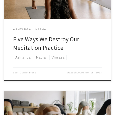
tempora incidunt ut labore et dolore magnam aliquam quaerat
voluptatem. Ut enim ad minima veniam, quis nostrum
exercitationem ullam corporis suscipit laboriosam, aute irure dolor
in reprehenderit voluptate velit nisi ut
ASHTANGA
HATHA
Five Ways We Destroy Our
Meditation Practice
Ashtanga
Hatha
Vinyasa
door
Carrie Stone
Gepubliceerd
mei 18, 2023
Sed ut perspiciatis unde omnis iste natus error sit voluptatem.
accusantium doloremque laudantium, totam rem aperiam, eaque
ipsa quae ab illo inventore veritatis et quasi architecto beatae
vitae dicta sunt explicabo. Nemo enim ipsam voluptatem quia