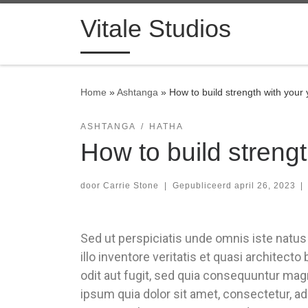
Ga naar inhoud
Vitale Studios
Home
»
Ashtanga
»
How to build strength with your 
ASHTANGA
HATHA
How to build strengt
door
Carrie Stone
|
Gepubliceerd
april 26, 2023
|
Sed ut perspiciatis unde omnis iste natu
illo inventore veritatis et quasi architec
odit aut fugit, sed quia consequuntur mag
ipsum quia dolor sit amet, consectetur, a