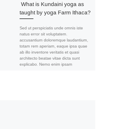
What is Kundaini yoga as
taught by yoga Farm Ithaca?
Sed ut perspiciatis unde omnis iste
natus error sit voluptatem.
accusantium doloremque laudantium,
totam rem aperiam, eaque ipsa quae
ab illo inventore veritatis et quasi
architecto beatae vitae dicta sunt
explicabo. Nemo enim ipsam
voluptatem quia voluptas sit aspernatur
aut odit aut fugit, sed quia
consequuntur magni dolores eos qui
ratione voluptatem sequi nesciunt.
Neque porro quisquam est, qui
dolorem ipsum quia dolor sit amet,
consectetur, adipisci velit, sed quia non
numquam eius modi tempora incidunt
ut labore et dolore magnam aliquam
quaerat voluptatem. Ut enim ad