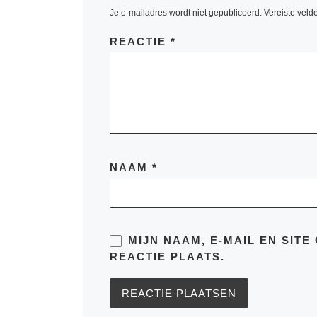
ut la
Je e-mailadres wordt niet gepubliceerd.
Vereiste veld
quaer
minim
REACTIE
*
exerci
labori
repreh
NAAM
*
MIJN NAAM, E-MAIL EN SIT
REACTIE PLAATS.