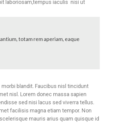
t laboriosam,tempus iaculis nisi ut
udantium, totam rem aperiam, eaque
morbi blandit. Faucibus nisl tincidunt
t amet nisl. Lorem donec massa sapien
ndisse sed nisi lacus sed viverra tellus.
t amet facilisis magna etiam tempor. Non
scelerisque mauris arius quam quisque id