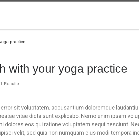
yoga practice
h with your yoga practice
1 Reactie
s error sit voluptatem. accusantium doloremque laudanti
to beatae vitae dicta sunt explicabo. Nemo enim ipsam vol
ni dolores eos qui ratione voluptatem sequi nesciunt. N
dipisci velit, sed quia non numquam eius modi tempora i