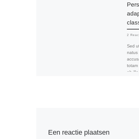
Pers
adap
clas
2 Reac
Sed ut
natus 
accus
totam
ab ill
archit
expli
volupt
aut od
conse
ration
Neque
dolore
consec
Een reactie plaatsen
numqu