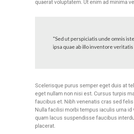
quaerat voluptatem. Ut enim ad minima ve
"Sed ut perspiciatis unde omnis is
ipsa quae ab illo inventore veritatis
Scelerisque purus semper eget duis at tell
eget nullam non nisi est. Cursus turpis m
faucibus et. Nibh venenatis cras sed felis 
Nulla facilisi morbi tempus iaculis urna id
quam lacus suspendisse faucibus interdu
placerat.