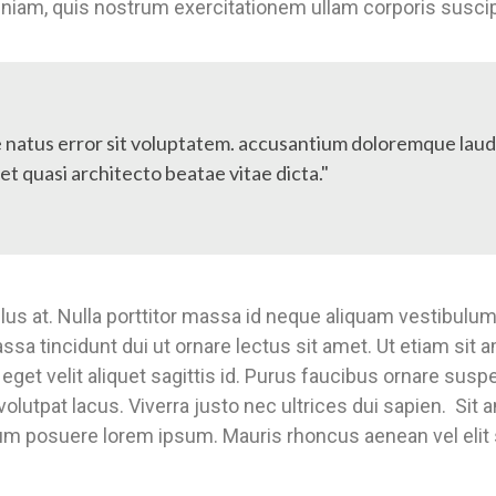
niam, quis nostrum exercitationem ullam corporis suscipi
te natus error sit voluptatem. accusantium doloremque la
 et quasi architecto beatae vitae dicta."
us at. Nulla porttitor massa id neque aliquam vestibulum 
assa tincidunt dui ut ornare lectus sit amet. Ut etiam si
eget velit aliquet sagittis id. Purus faucibus ornare suspe
 volutpat lacus. Viverra justo nec ultrices dui sapien. Si
m posuere lorem ipsum. Mauris rhoncus aenean vel elit 