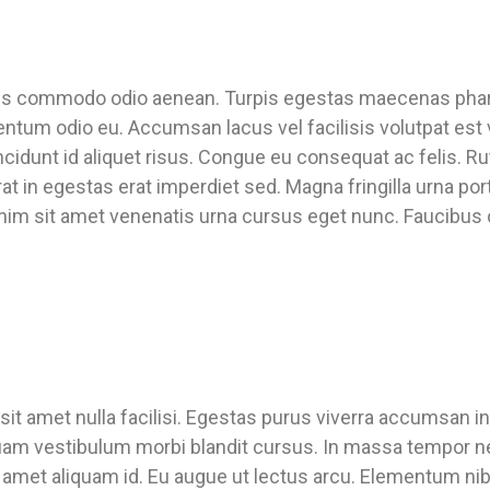
is commodo odio aenean. Turpis egestas maecenas pharetra
ntum odio eu. Accumsan lacus vel facilisis volutpat est v
tincidunt id aliquet risus. Congue eu consequat ac felis. R
cerat in egestas erat imperdiet sed. Magna fringilla urna po
 enim sit amet venenatis urna cursus eget nunc. Faucibus
 amet nulla facilisi. Egestas purus viverra accumsan in n
uam vestibulum morbi blandit cursus. In massa tempor nec 
 amet aliquam id. Eu augue ut lectus arcu. Elementum nib