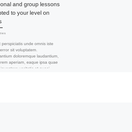
onal and group lessons
ted to your level on
s
ties
 perspiciatis unde omnis iste
error sit voluptatem.
antium doloremque laudantium,
 rem aperiam, eaque ipsa quae
o inventore veritatis et quasi
ecto beatae vitae dicta sunt
cabo. Nemo enim ipsam
atem quia voluptas sit aspernatur
it aut fugit, sed quia
quuntur magni dolores eos qui
e voluptatem sequi nesciunt.
 porro quisquam est, qui
m ipsum quia dolor sit amet,
tetur, adipisci velit, sed quia non
am eius modi tempora incidunt