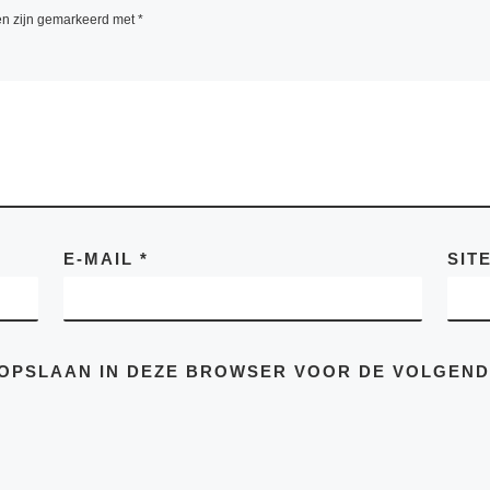
bore et dolore magnam aliquam
en zijn gemarkeerd met
*
at voluptatem. Ut enim ad
a veniam, quis nostrum
tationem ullam corporis suscipit
osam, aute irure dolor in
enderit voluptate velit nisi ut
E-MAIL
*
SIT
E OPSLAAN IN DEZE BROWSER VOOR DE VOLGEN