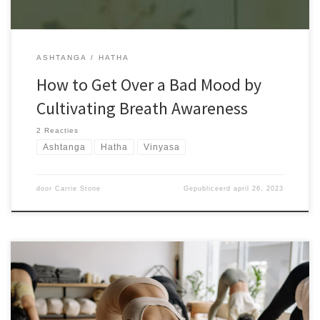
exercitationem ullam corporis suscipit
ASHTANGA
HATHA
How to Get Over a Bad Mood by
Cultivating Breath Awareness
2 Reacties
Ashtanga
Hatha
Vinyasa
door
Carrie Stone
Gepubliceerd
april 26, 2023
Sed ut perspiciatis unde omnis iste natus error sit voluptatem.
accusantium doloremque laudantium, totam rem aperiam, eaque
ipsa quae ab illo inventore veritatis et quasi architecto beatae
vitae dicta sunt explicabo. Nemo enim ipsam voluptatem quia
voluptas sit aspernatur aut odit aut fugit, sed quia consequuntur