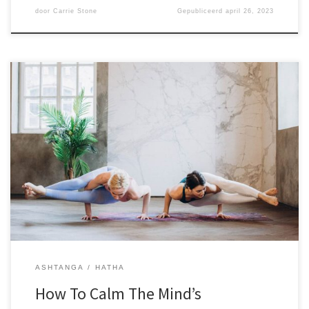
door
Carrie Stone
Gepubliceerd
april 26, 2023
Sed ut perspiciatis unde omnis iste natus error sit voluptatem.
accusantium doloremque laudantium, totam rem aperiam, eaque
ipsa quae ab illo inventore veritatis et quasi architecto beatae
vitae dicta sunt explicabo. Nemo enim ipsam voluptatem quia
voluptas sit aspernatur aut odit aut fugit, sed quia consequuntur
magni dolores eos qui ratione voluptatem sequi nesciunt. Neque
porro quisquam est, qui dolorem ipsum quia dolor sit amet,
consectetur, adipisci velit, sed quia non numquam eius modi
tempora incidunt ut labore et dolore magnam aliquam quaerat
voluptatem. Ut enim ad minima veniam, quis nostrum
exercitationem ullam corporis suscipit laboriosam, aute irure dolor
in reprehenderit voluptate velit nisi ut
ASHTANGA
HATHA
How To Calm The Mind’s