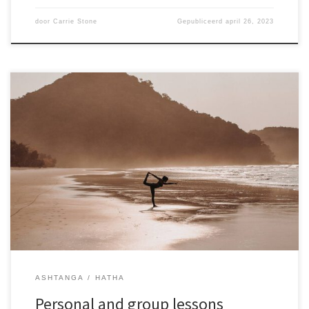
door
Carrie Stone
Gepubliceerd
april 26, 2023
Sed ut perspiciatis unde omnis iste natus error sit voluptatem.
accusantium doloremque laudantium, totam rem aperiam, eaque
ipsa quae ab illo inventore veritatis et quasi architecto beatae
vitae dicta sunt explicabo. Nemo enim ipsam voluptatem quia
voluptas sit aspernatur aut odit aut fugit, sed quia consequuntur
magni dolores eos qui ratione voluptatem sequi nesciunt. Neque
porro quisquam est, qui dolorem ipsum quia dolor sit amet,
consectetur, adipisci velit, sed quia non numquam eius modi
tempora incidunt ut labore et dolore magnam aliquam quaerat
voluptatem. Ut enim ad minima veniam, quis nostrum
exercitationem ullam corporis suscipit laboriosam, aute irure dolor
in reprehenderit voluptate velit nisi ut
ASHTANGA
HATHA
Personal and group lessons