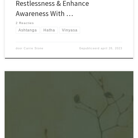
Restlessness & Enhance
Awareness With …
2 Reacties
Ashtanga
Hatha
Vinyasa
door
Carrie Stone
Gepubliceerd
april 26, 2023
Sed ut perspiciatis unde omnis iste natus error sit voluptatem.
accusantium doloremque laudantium, totam rem aperiam, eaque
ipsa quae ab illo inventore veritatis et quasi architecto beatae
vitae dicta sunt explicabo. Nemo enim ipsam voluptatem quia
voluptas sit aspernatur aut odit aut fugit, sed quia consequuntur
magni dolores eos qui ratione voluptatem sequi nesciunt. Neque
porro quisquam est, qui dolorem ipsum quia dolor sit amet,
consectetur, adipisci velit, sed quia non numquam eius modi
tempora incidunt ut labore et dolore magnam aliquam quaerat
voluptatem. Ut enim ad minima veniam, quis nostrum