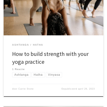
magni dolores eos qui ratione voluptatem sequi nesciunt. Neque
porro quisquam est, qui dolorem ipsum quia dolor sit amet,
consectetur, adipisci velit, sed quia non numquam eius modi
tempora incidunt ut labore et dolore magnam aliquam quaerat
voluptatem. Ut enim ad minima veniam, quis nostrum
exercitationem ullam corporis suscipit laboriosam, aute irure dolor
in reprehenderit voluptate velit nisi ut
ASHTANGA
HATHA
How to build strength with your
yoga practice
1 Reactie
Ashtanga
Hatha
Vinyasa
door
Carrie Stone
Gepubliceerd
april 26, 2023