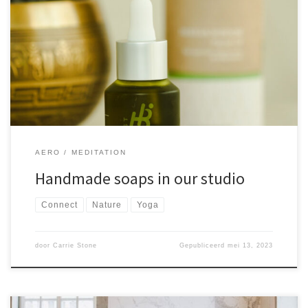
vitae dicta sunt explicabo. Nemo enim ipsam voluptatem quia
voluptas sit aspernatur aut odit aut fugit, sed quia consequuntur
magni dolores eos qui ratione voluptatem sequi nesciunt. Neque
porro quisquam est, qui dolorem ipsum quia dolor sit amet,
consectetur, adipisci velit, sed quia non numquam eius modi
tempora incidunt ut labore et dolore magnam aliquam quaerat
voluptatem. Ut enim ad minima veniam, quis nostrum
exercitationem ullam corporis suscipit laboriosam, aute irure dolor
in reprehenderit voluptate velit nisi ut
AERO
MEDITATION
Handmade soaps in our studio
Connect
Nature
Yoga
door
Carrie Stone
Gepubliceerd
mei 13, 2023