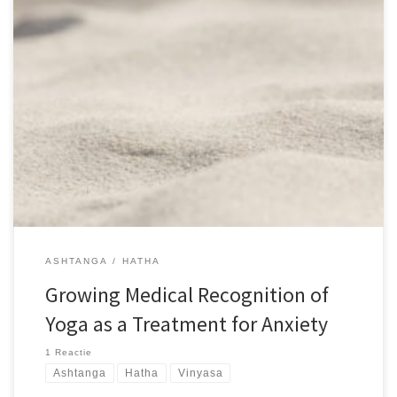
Sed ut perspiciatis unde omnis iste natus error sit voluptatem.
accusantium doloremque laudantium, totam rem aperiam, eaque
ipsa quae ab illo inventore veritatis et quasi architecto beatae
vitae dicta sunt explicabo. Nemo enim ipsam voluptatem quia
voluptas sit aspernatur aut odit aut fugit, sed quia consequuntur
magni dolores eos qui ratione voluptatem sequi nesciunt. Neque
porro quisquam est, qui dolorem ipsum quia dolor sit amet,
consectetur, adipisci velit, sed quia non numquam eius modi
tempora incidunt ut labore et dolore magnam aliquam quaerat
voluptatem. Ut enim ad minima veniam, quis nostrum
exercitationem ullam corporis suscipit
ASHTANGA
HATHA
Growing Medical Recognition of
Yoga as a Treatment for Anxiety
1 Reactie
Ashtanga
Hatha
Vinyasa