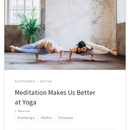
Sed ut perspiciatis unde omnis iste natus error sit voluptatem.
accusantium doloremque laudantium, totam rem aperiam, eaque
ipsa quae ab illo inventore veritatis et quasi architecto beatae
vitae dicta sunt explicabo. Nemo enim ipsam voluptatem quia
voluptas sit aspernatur aut odit aut fugit, sed quia consequuntur
magni dolores eos qui ratione voluptatem sequi nesciunt. Neque
porro quisquam est, qui dolorem ipsum quia dolor sit amet,
consectetur, adipisci velit, sed quia non numquam eius modi
tempora incidunt ut labore et dolore magnam aliquam quaerat
voluptatem. Ut enim ad minima veniam, quis nostrum
exercitationem ullam corporis suscipit
ASHTANGA
HATHA
Meditation Makes Us Better
at Yoga
1 Reactie
Ashtanga
Hatha
Vinyasa