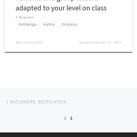
adapted to your level on class
2 Reacties
Ashtanga
Hatha
Vinyasa
door
Carrie Stone
Gepubliceerd
april 11, 2023
Berichten navigatie
Nieuwere berichten
NIEUWERE BERICHTEN
1
2