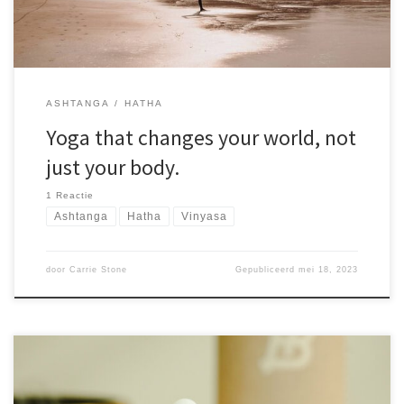
tempora incidunt ut labore et dolore magnam aliquam quaerat
voluptatem. Ut enim ad minima veniam, quis nostrum
exercitationem ullam corporis suscipit laboriosam, aute irure dolor
in reprehenderit voluptate velit nisi ut
ASHTANGA
HATHA
Yoga that changes your world, not
just your body.
1 Reactie
Ashtanga
Hatha
Vinyasa
door
Carrie Stone
Gepubliceerd
mei 18, 2023
Sed ut perspiciatis unde omnis iste natus error sit voluptatem.
accusantium doloremque laudantium, totam rem aperiam, eaque
ipsa quae ab illo inventore veritatis et quasi architecto beatae